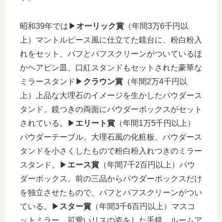
昭和39年では▶︎
オーリック賞
（年間3万6千円以
上）マントルピース風に仕立てた鏡台に、粉白粉入
れをセット、パフとパフスクリーンがついているほ
かヘアピン皿、口紅スタンドもセットされた豪華な
ミラースタンド▶︎
クラウン賞
（年間2万4千円以
上）上品な大理石のイメージを生かしたパウダース
タンド。鏡つきの両面にパウダーボックスがセット
されている。▶︎
エリート賞
（年間1万5千円以上）
パウダーテーブル。大理石風の化粧板、パウダース
タンドを小さくしたもので粉白粉入れつきのミラー
スタンド。▶︎
エース賞
（年間7千2百円以上）パウ
ダーボックス。前の三品からパウダーボックスだけ
を独立させたもので、パフとパフスクリーンがつい
ている。▶︎
スター賞
（年間3千6百円以上）マスコ
ットミラー。可愛いリスの姿をした手鏡。ルームア