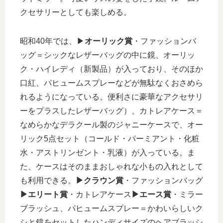
クセサリーとしても楽しめる。
昭和40年では、▶︎
オーリック賞
・ファッションバ
ッグ＝シックなレザーバッグの中に鏡、オーリッ
ク・ハイレディ（新製品）が入っており、そのほか
口紅、パヒュームスプレーなどが無駄なくおさめら
れるようになっている。便利さに豪華なアクセサリ
ーをプラスしたレザーバッグ）、カトレアケース＝
なめらかなデラクール製のジャニーケースで、オー
リック5点セット（コールド・パーミアント・化粧
水・アストリンゼント・乳液）が入っている。ま
た、ケースはそのままおしゃれな小もの入れとして
も利用できる。
▶︎クラウン賞
・ファッションバッグ
▶︎エリート賞
・カトレアケース
▶︎エース賞
・ミラー
ブラッシュ、パヒュームスプレー＝かわいらしいク
シと鏡をセットしたハンディサイズのヘアブラッシ