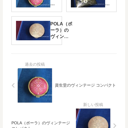
堂
ボ
の
ウ
ヴ
化
ィ
粧
POLA（ポ
ン
品
ーラ）の
テ
の
ヴィンテ
ー
ヴ
ージ コン
ジ
ィ
パクト
コ
ン
ン
テ
パ
ー
ク
ジ
ト
コ
ン
資生堂のヴィンテージ コンパクト
パ
ク
ト
POLA（ポーラ）のヴィンテージ